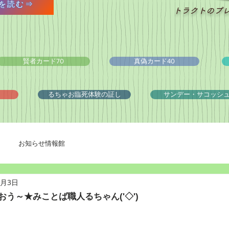
を読む⇒
トラクトのプ
賢者カード70
真偽カード40
るちゃお臨死体験の証し
サンデー・サコッシ
お知らせ情報館
1月3日
おう～★みことば職人るちゃん('◇')ゞ