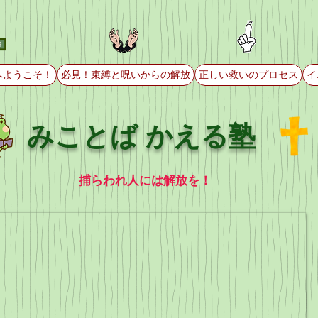
へようこそ！
必見！束縛と呪いからの解放
正しい救いのプロセス
イ
みことば かえる塾
捕らわれ人には解放を！