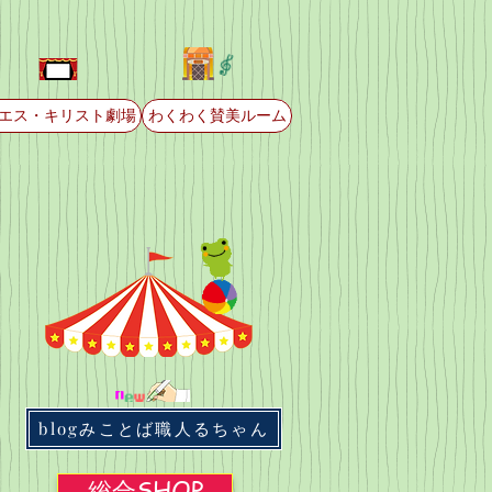
エス・キリスト劇場
わくわく賛美ルーム
blogみことば職人るちゃん
総合SHOP