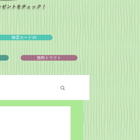
レゼントをチェック！
御霊カード30
ュ
無料トラクト