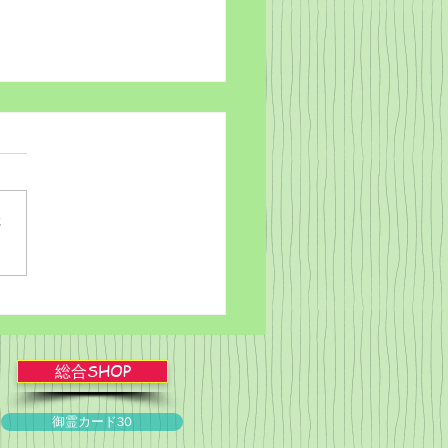
さ
rdだけで作っちゃおう～
ことば職人るちゃん
)ゞ
総合SHOP
御霊カード30