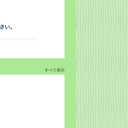
さい。
すべて表示