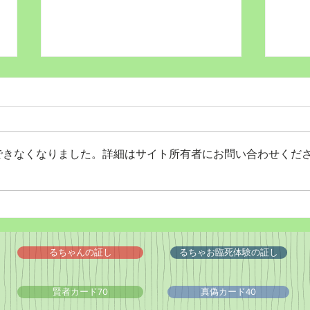
できなくなりました。詳細はサイト所有者にお問い合わせくだ
Wordだけで作っちゃおう～
Wo
★みことば職人るちゃん
★み
('◇')ゞ
('◇'
るちゃんの証し
るちゃお臨死体験の証し
賢者カード70
真偽カード40