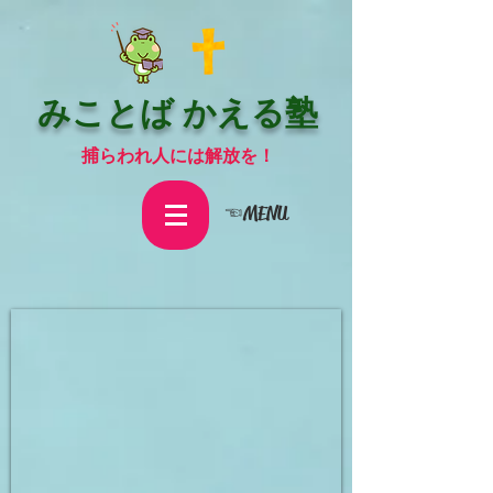
みことば かえる塾
捕らわれ人には解放を！
☜MENU