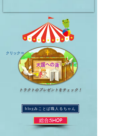
​クリック⇒
トラクトのプレゼントをチェック！
blogみことば職人るちゃん
総合SHOP