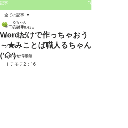
記事
全ての記事
るちゃん
全ての記事
2021年8月3日
Wordだけで作っちゃおう
みことば職人
～★みことば職人るちゃん
ブログ
('◇')ゞ
お知らせ情報館
Ⅰテモテ2：16