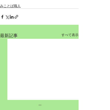
みことば職人
最新記事
すべて表示