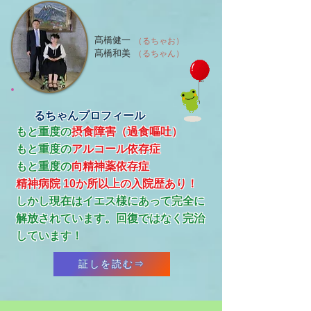
髙橋健一
（るちゃお）
髙橋和美
（るちゃん）
るちゃんプロフィール
もと重度の
摂食障害（過食嘔吐）
もと重度の
アルコール依存症
​もと重度の
向精神薬依存症
精神病院 10か所以上の入院歴あり！
​しかし現在はイエス様にあって完全に
解放されています。回復ではなく完治
しています！
証しを読む⇒