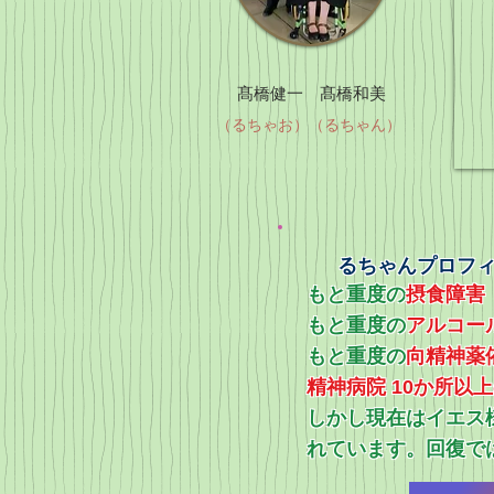
髙橋健一 髙橋和美
（るちゃお）（るちゃん）
るちゃんプロフ
もと重度の
摂食障害
もと重度の
アルコー
​もと重度の
向精神薬
精神病院 10か所以
​しかし現在はイエ
れています。回復で