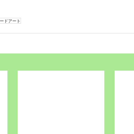
ードアート