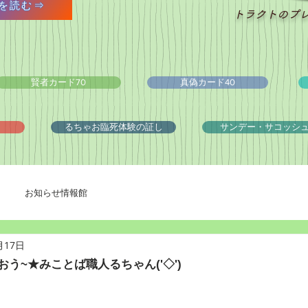
を読む⇒
トラクトのプ
賢者カード70
真偽カード40
るちゃお臨死体験の証し
サンデー・サコッシ
お知らせ情報館
月17日
おう~★みことば職人るちゃん('◇')ゞ