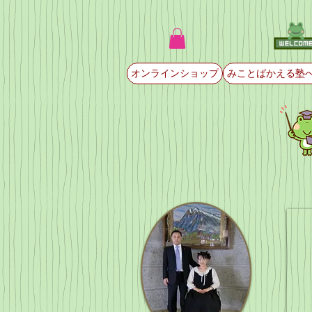
オンラインショップ
みことばかえる塾