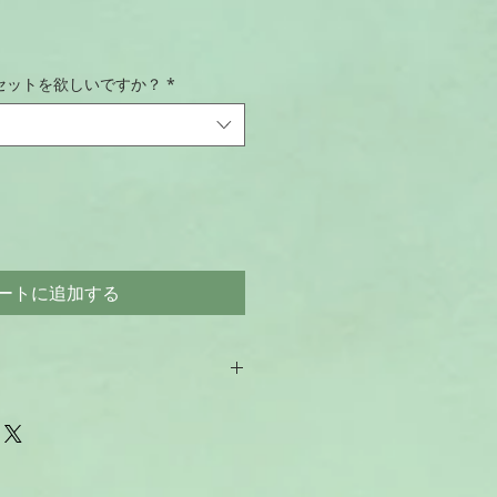
セ
ー
セットを欲しいですか？
*
ル
価
格
ートに追加する
後の発送となります。）
満 一律180円