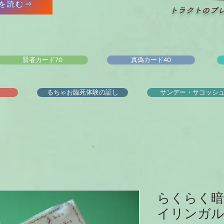
を読む⇒
トラクトのプ
賢者カード70
真偽カード40
るちゃお臨死体験の証し
サンデー・サコッシ
らくらく暗
イリンガル