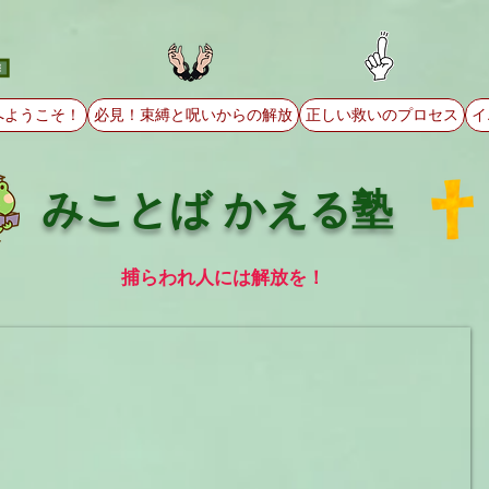
へようこそ！
必見！束縛と呪いからの解放
正しい救いのプロセス
イ
みことば かえる塾
捕らわれ人には解放を！