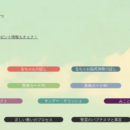
つ
ゼント情報もチェク！
るちゃんの証し
るちゃお臨死体験の証し
賢者カード70
真偽カード40
みこ
クト
サンデー・サコッシュ
正しい救いのプロセス
聖霊のバプテスマと異言