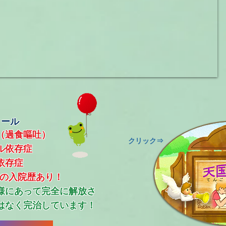
ィール
（過食嘔吐）
​クリック⇒
ル依存症
依存症
上の入院歴あり！
ス様にあって完全に解放さ
はなく完治しています！