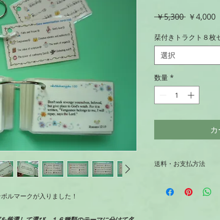
通
 ￥5,300 
￥4,000
常
栞付きトラクト８枚
価
格
選択
数量
*
カ
送料・お支払方法
（商品はご入金確認
ンボルマークが入りました！
送料について
合計金額10,000円未
を厳選して選び、１６種類のテーマに分けて名