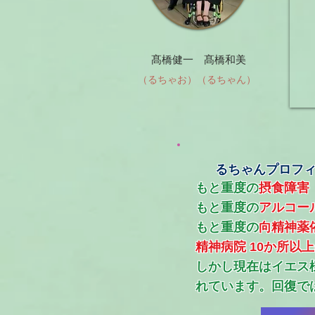
髙橋健一 髙橋和美
（るちゃお）（るちゃん）
るちゃんプロフ
もと重度の
摂食障害
もと重度の
アルコー
​もと重度の
向精神薬
精神病院 10か所以
​しかし現在はイエ
れています。回復で