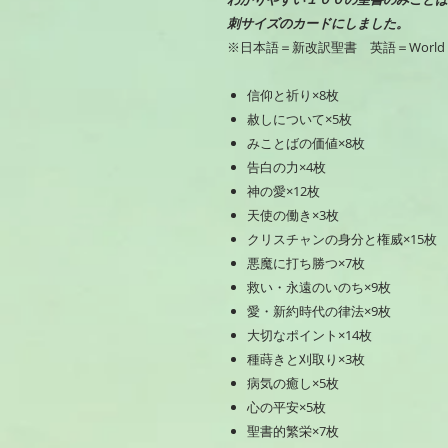
刺サイズのカードにしました。
※日本語＝新改訳聖書 英語＝World Engl
信仰と祈り×8枚
赦しについて×5枚
みことばの価値×8枚
告白の力×4枚
神の愛×12枚
天使の働き×3枚
クリスチャンの身分と権威×15枚
悪魔に打ち勝つ×7枚
救い・永遠のいのち×9枚
愛・新約時代の律法×9枚
大切なポイント×14枚
種蒔きと刈取り×3枚
病気の癒し×5枚
心の平安×5枚
聖書的繁栄×7枚