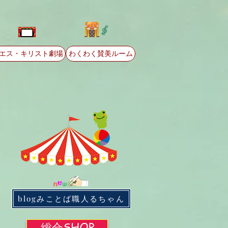
エス・キリスト劇場
わくわく賛美ルーム
blogみことば職人るちゃん
総合SHOP