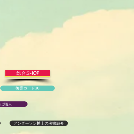
総合SHOP
御霊カード30
とば職人
アンダーソン博士の著書紹介