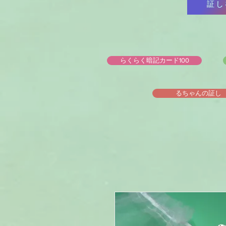
証し
らくらく暗記カード100
るちゃんの証し