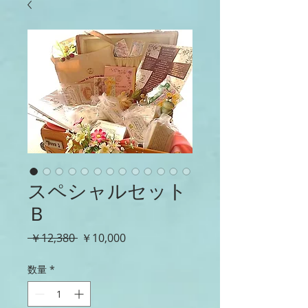
スペシャルセット
Ｂ
通
セ
 ￥12,380 
￥10,000
常
ー
価
ル
数量
*
格
価
格