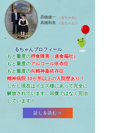
髙橋健一
（るちゃお）
髙橋和美
（るちゃん）
るちゃんプロフィール
もと重度の
摂食障害（過食嘔吐）
もと重度の
アルコール依存症
​もと重度の
向精神薬依存症
精神病院 10か所以上の入院歴あり！
​しかし現在はイエス様にあって完全に
解放されています。回復ではなく完治
しています！
証しを読む⇒