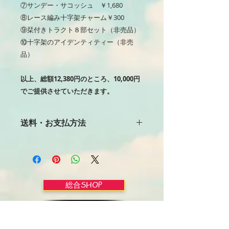
⑦サンデー・サコッシュ ￥1,680
⑧レース編み十字架チャーム￥300
⑨栞付きトラクト８部セット（非売品）​
⑩十字架のアイデンティティー（非売
品）
以上、総額12,380円のところ、10,000円
でご提供させていただきます。
送料・お支払方法
（商品はご入金確認後の発送となりま
す。）
送料について
総合SHOP
合計金額10,000円以上 送料無料
配送について
スペシャルセットは内容量が多いため
🏡 Welcome
郵便局のレターパックプラス便にてお