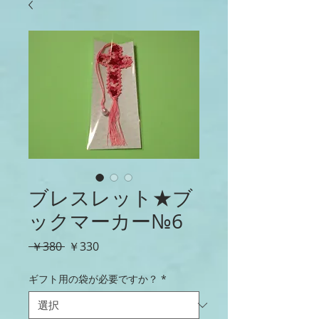
ブレスレット★ブ
ックマーカー№6
通
セ
 ￥380 
￥330
常
ー
価
ル
ギフト用の袋が必要ですか？
*
格
価
格