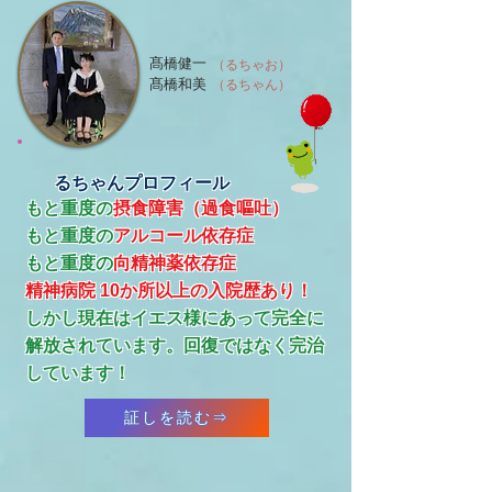
髙橋健一
（るちゃお）
髙橋和美
（るちゃん）
るちゃんプロフィール
もと重度の
摂食障害（過食嘔吐）
もと重度の
アルコール依存症
​もと重度の
向精神薬依存症
精神病院 10か所以上の入院歴あり！
​しかし現在はイエス様にあって完全に
解放されています。回復ではなく完治
しています！
証しを読む⇒