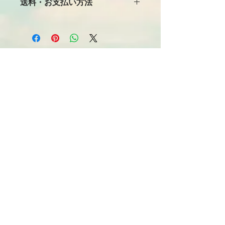
送料・お支払い方法
（商品はご入金確認後の発送となりま
す。）
総合SHOP
送料について
合計金額10,000円未満 一律180円
合計金額10,000円以上 送料無料
🏡 Welcome
配送について
郵便局のレターパック便もしくはスマ
必見！束縛と呪いからの解放
ートレター便にてお客様のご自宅ポス
トへお届けいたします。
正しい救いのプロセス
お支払方法
聖霊のバプテスマと異言
お支払いはクレジットカード/デビッ
アンダーソン博士の著書紹介
トカード・PayPal・ゆうちょ銀行振り
込をご利用ください。
イエス・キリスト劇場
パソコンでしおりを作ろう