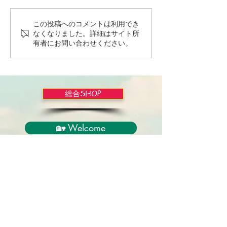
この投稿へのコメントは利用でき
Wordだけで作っちゃおう
バイブルかみし
なくなりました。詳細はサイト所
～★みことば職人るちゃ
ライドショー！
有者にお問い合わせください。
ん('◇')ゞ
総合SHOP
🏡 Welcome
必見！束縛と呪いからの解放
正しい救いのプロセス
聖霊のバプテスマと異言
アンダーソン博士の著書紹介