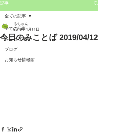
記事
全ての記事
るちゃん
全ての記事
2019年4月11日
今日のみことば 2019/04/12
みことば職人
ブログ
お知らせ情報館