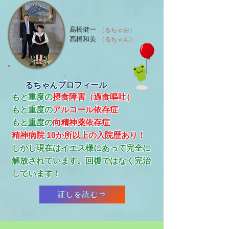
髙橋健一
（るちゃお）
髙橋和美
（るちゃん）
るちゃんプロフィール
もと重度の
摂食障害（過食嘔吐）
もと重度の
アルコール依存症
​もと重度の
向精神薬依存症
精神病院 10か所以上の入院歴あり！
​しかし現在はイエス様にあって完全に
解放されています。回復ではなく完治
しています！
証しを読む⇒