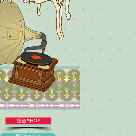
総合SHOP
御霊カード30