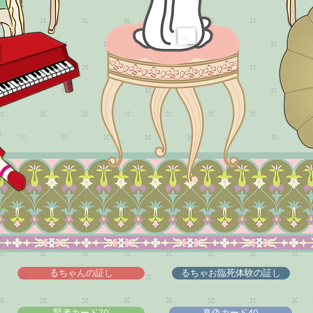
るちゃんの証し
るちゃお臨死体験の証し
賢者カード70
真偽カード40