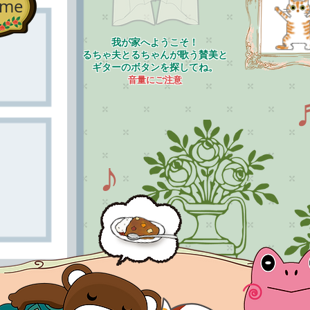
ome
我が家へようこそ！
るちゃ夫とるちゃんが歌う賛美と
ギターのボタンを探してね。
音量にご注意
♪