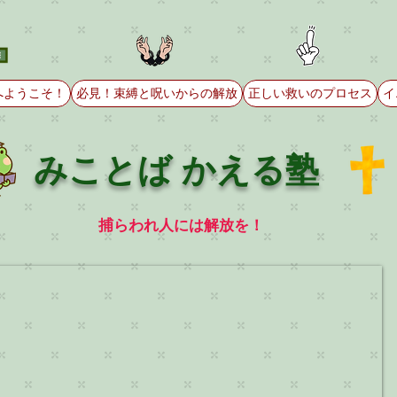
へようこそ！
必見！束縛と呪いからの解放
正しい救いのプロセス
イ
みことば かえる塾
捕らわれ人には解放を！