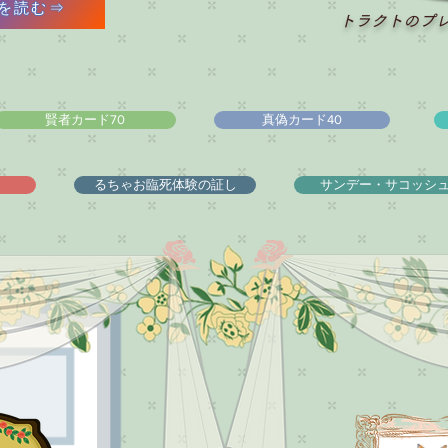
を読む⇒
トラクトのプ
賢者カード70
真偽カード40
るちゃお臨死体験の証し
サンデー・サコッシ