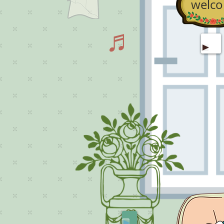
welc
♬