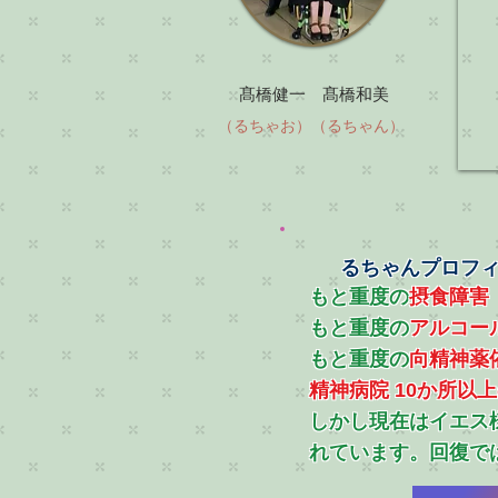
髙橋健一 髙橋和美
（るちゃお）（るちゃん）
るちゃんプロフ
もと重度の
摂食障害
もと重度の
アルコー
​もと重度の
向精神薬
精神病院 10か所以
​しかし現在はイエ
れています。回復で