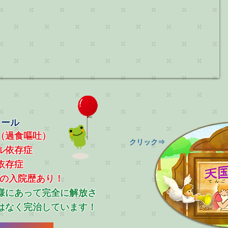
ィール
（過食嘔吐）
​クリック⇒
ル依存症
依存症
上の入院歴あり！
ス様にあって完全に解放さ
はなく完治しています！