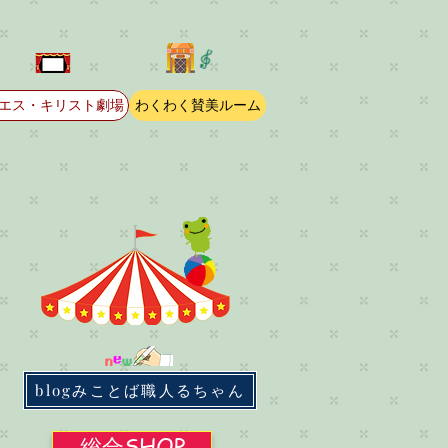
エス・キリスト劇場
わくわく賛美ルーム
blogみことば職人るちゃん
総合SHOP