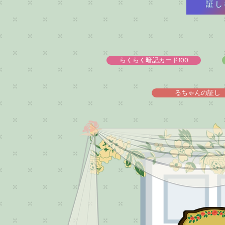
証し
らくらく暗記カード100
るちゃんの証し