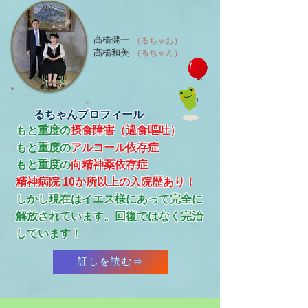
髙橋健一
（るちゃお）
髙橋和美
（るちゃん）
るちゃんプロフィール
もと重度の
摂食障害（過食嘔吐）
もと重度の
アルコール依存症
​もと重度の
向精神薬依存症
精神病院 10か所以上の入院歴あり！
​しかし現在はイエス様にあって完全に
解放されています。回復ではなく完治
しています！
証しを読む⇒