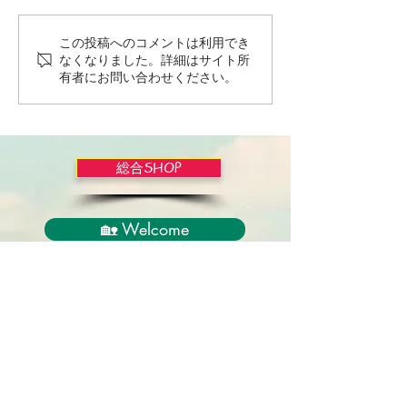
この投稿へのコメントは利用でき
Wordだけで作っちゃおう
バイブルかみし
なくなりました。詳細はサイト所
～★みことば職人るちゃ
ライドショー！
有者にお問い合わせください。
ん('◇')ゞ
総合SHOP
🏡 Welcome
必見！束縛と呪いからの解放
正しい救いのプロセス
聖霊のバプテスマと異言
アンダーソン博士の著書紹介