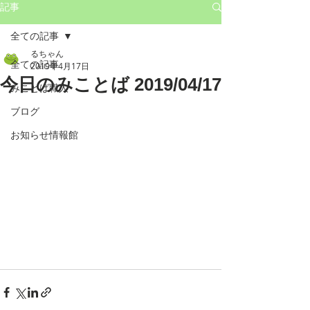
記事
全ての記事
るちゃん
全ての記事
2019年4月17日
今日のみことば 2019/04/17
みことば職人
ブログ
お知らせ情報館