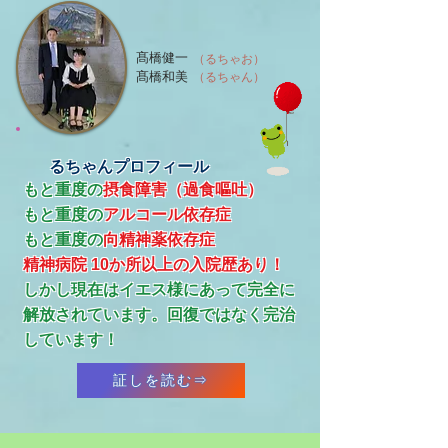
髙橋健一
（るちゃお）
髙橋和美
（るちゃん）
るちゃんプロフィール
もと重度の
摂食障害（過食嘔吐）
もと重度の
アルコール依存症
​もと重度の
向精神薬依存症
精神病院 10か所以上の入院歴あり！
​しかし現在はイエス様にあって完全に
解放されています。回復ではなく完治
しています！
証しを読む⇒