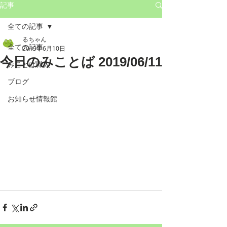
記事
全ての記事
るちゃん
全ての記事
2019年6月10日
今日のみことば 2019/06/11
みことば職人
ブログ
お知らせ情報館