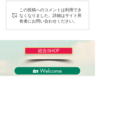
この投稿へのコメントは利用でき
Wordだけで作っちゃおう
バイブルかみし
なくなりました。詳細はサイト所
～★みことば職人るちゃ
ライドショー！
有者にお問い合わせください。
ん('◇')ゞ
総合SHOP
🏡 Welcome
必見！束縛と呪いからの解放
正しい救いのプロセス
聖霊のバプテスマと異言
アンダーソン博士の著書紹介
イエス・キリスト劇場