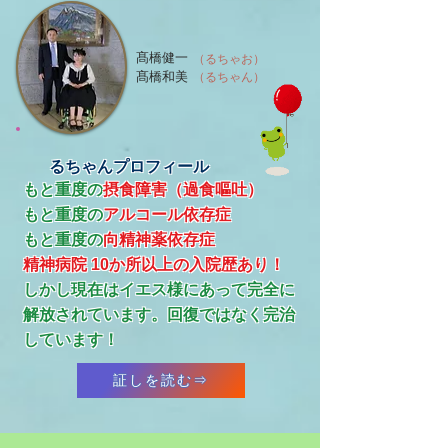
髙橋健一
（るちゃお）
髙橋和美
（るちゃん）
るちゃんプロフィール
もと重度の
摂食障害（過食嘔吐）
もと重度の
アルコール依存症
​もと重度の
向精神薬依存症
精神病院 10か所以上の入院歴あり！
​しかし現在はイエス様にあって完全に
解放されています。回復ではなく完治
しています！
証しを読む⇒