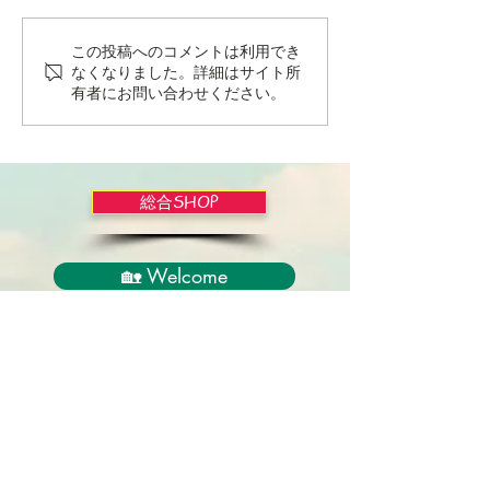
この投稿へのコメントは利用でき
Wordだけで作っちゃおう
バイブルかみし
なくなりました。詳細はサイト所
～★みことば職人るちゃ
ライドショー！
有者にお問い合わせください。
ん('◇')ゞ
総合SHOP
🏡 Welcome
必見！束縛と呪いからの解放
正しい救いのプロセス
聖霊のバプテスマと異言
アンダーソン博士の著書紹介