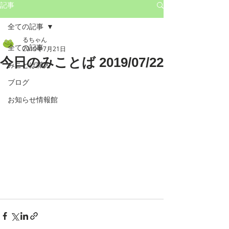
記事
全ての記事
るちゃん
全ての記事
2019年7月21日
今日のみことば 2019/07/22
みことば職人
ブログ
お知らせ情報館