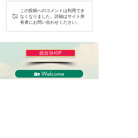
この投稿へのコメントは利用でき
Wordだけで作っちゃおう
バイブルかみし
なくなりました。詳細はサイト所
～★みことば職人るちゃ
ライドショー！
有者にお問い合わせください。
ん('◇')ゞ
総合SHOP
🏡 Welcome
必見！束縛と呪いからの解放
正しい救いのプロセス
聖霊のバプテスマと異言
アンダーソン博士の著書紹介
イエス・キリスト劇場