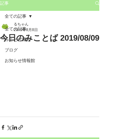
記事
全ての記事
るちゃん
全ての記事
2019年8月8日
今日のみことば 2019/08/09
みことば職人
ブログ
お知らせ情報館