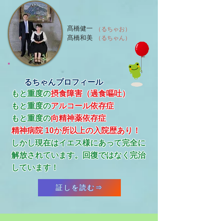
髙橋健一
（るちゃお）
髙橋和美
（るちゃん）
るちゃんプロフィール
もと重度の
摂食障害（過食嘔吐）
もと重度の
アルコール依存症
​もと重度の
向精神薬依存症
精神病院 10か所以上の入院歴あり！
​しかし現在はイエス様にあって完全に
解放されています。回復ではなく完治
しています！
証しを読む⇒