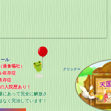
ィール
（過食嘔吐）
​クリック⇒
ル依存症
依存症
上の入院歴あり！
ス様にあって完全に解放さ
はなく完治しています！