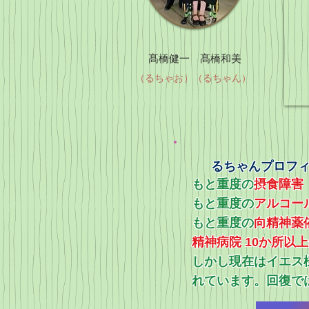
髙橋健一 髙橋和美
（るちゃお）（るちゃん）
るちゃんプロフ
もと重度の
摂食障害
もと重度の
アルコー
​もと重度の
向精神薬
精神病院 10か所以
​しかし現在はイエ
れています。回復で