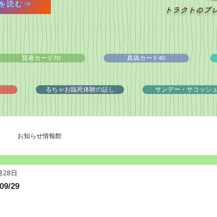
を読む⇒
トラクトのプ
賢者カード70
真偽カード40
るちゃお臨死体験の証し
サンデー・サコッシ
お知らせ情報館
月28日
9/29