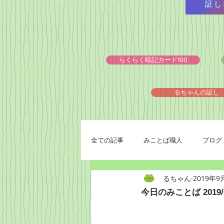
証し
らくらく暗記カード100
るちゃんの証し
全ての記事
みことば職人
ブログ
るちゃん
2019年9
今日のみことば 2019/0