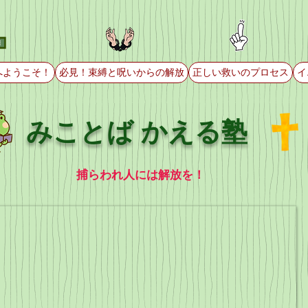
へようこそ！
必見！束縛と呪いからの解放
正しい救いのプロセス
イ
みことば かえる塾
捕らわれ人には解放を！