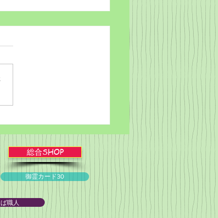
さ
ブルかみしばい★スライ
ョー！
総合SHOP
御霊カード30
とば職人