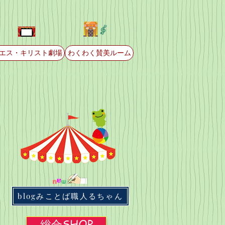
エス・キリスト劇場
わくわく賛美ルーム
blogみことば職人るちゃん
総合SHOP