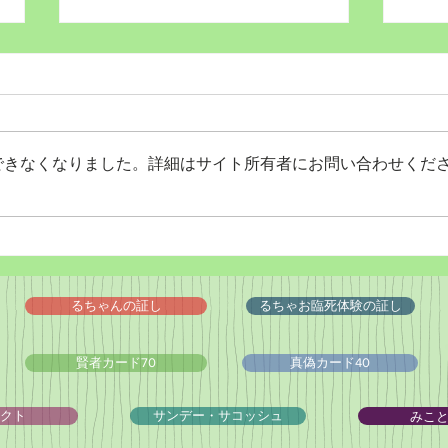
できなくなりました。詳細はサイト所有者にお問い合わせくだ
Wordだけで作っちゃおう～
バイ
★みことば職人るちゃん
ドシ
('◇')ゞ
るちゃんの証し
るちゃお臨死体験の証し
賢者カード70
真偽カード40
みこ
クト
サンデー・サコッシュ