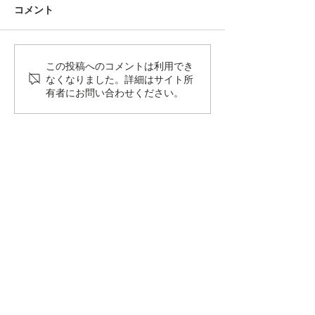
コメント
この投稿へのコメントは利用でき
Wordだけで作っちゃおう
Wordだけで作
なくなりました。詳細はサイト所
～★みことば職人るちゃ
～★みことば職
有者にお問い合わせください。
ん('◇')ゞ
ん('◇')ゞ
総合SHOP
🏡 Welcome
必見！束縛と呪いからの解放
正しい救いのプロセス
聖霊のバプテスマと異言