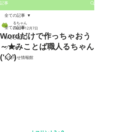
記事
全ての記事
るちゃん
全ての記事
2022年12月7日
Wordだけで作っちゃおう
みことば職人
～★みことば職人るちゃん
ブログ
('◇')ゞ
お知らせ情報館