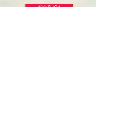
総合SHOP
🏡 Welcome
必見！束縛と呪いからの解放
正しい救いのプロセス
聖霊のバプテスマと異言
アンダーソン博士の著書紹介
イエス・キリスト劇場
パソコンでしおりを作ろう
聖書を朗読しよう
わくわく賛美ルーム
らくらく暗記カード100