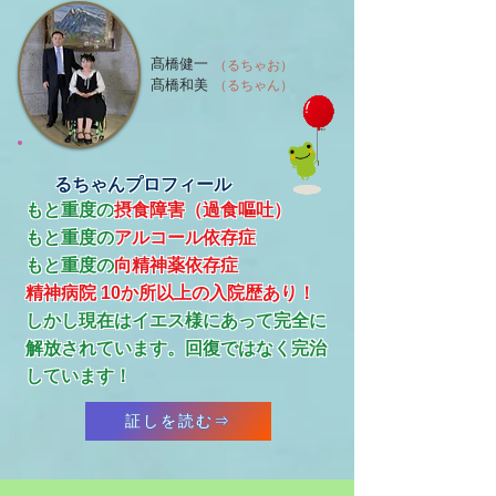
髙橋健一
（るちゃお）
髙橋和美
（るちゃん）
るちゃんプロフィール
もと重度の
摂食障害（過食嘔吐）
もと重度の
アルコール依存症
​もと重度の
向精神薬依存症
精神病院 10か所以上の入院歴あり！
​しかし現在はイエス様にあって完全に
解放されています。回復ではなく完治
しています！
証しを読む⇒