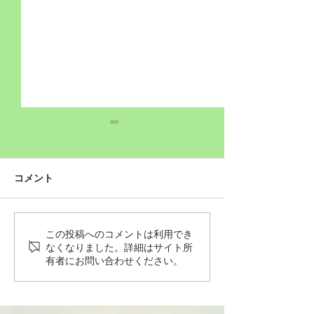
コメント
この投稿へのコメントは利用でき
Wordだけで作っちゃおう
Wordだけで作
なくなりました。詳細はサイト所
～★みことば職人るちゃ
～★みことば職
有者にお問い合わせください。
ん('◇')ゞ
ん('◇')ゞ