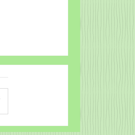
さ
rdだけで作っちゃおう～
ことば職人るちゃん
)ゞ