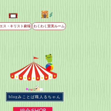
エス・キリスト劇場
わくわく賛美ルーム
blogみことば職人るちゃん
総合SHOP