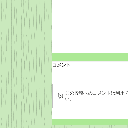
コメント
この投稿へのコメントは利用
い。
Wordだけで作っちゃおう～
★みことば職人るちゃん
('◇')ゞ