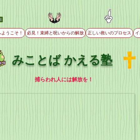
へようこそ！
必見！束縛と呪いからの解放
正しい救いのプロセス
イ
みことば かえる塾
捕らわれ人には解放を！