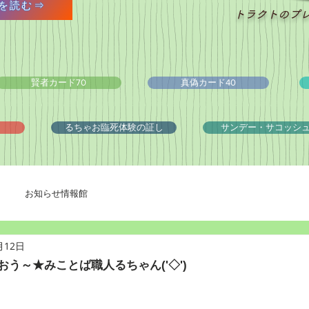
を読む⇒
トラクトのプ
賢者カード70
真偽カード40
るちゃお臨死体験の証し
サンデー・サコッシ
お知らせ情報館
月12日
おう～★みことば職人るちゃん('◇')ゞ