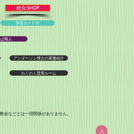
総合SHOP
御霊カード30
とば職人
アンダーソン博士の著書紹介
わくわく賛美ルーム
教会などとは一切関係がありません。
>