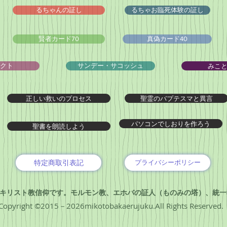
るちゃんの証し
るちゃお臨死体験の証し
賢者カード70
真偽カード40
みこ
クト
サンデー・サコッシュ
正しい救いのプロセス
聖霊のバプテスマと異言
パソコンでしおりを作ろう
聖書を朗読しよう
特定商取引表記
プライバシーポリシー
キリスト教信仰です。モルモン教、エホバの証人（ものみの塔）、統一
Copyright ©2015－2026mikotobakaerujuku.All Rights Reserved.