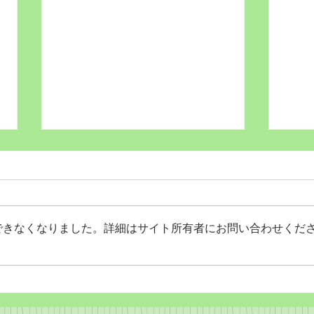
できなくなりました。詳細はサイト所有者にお問い合わせくだ
Wordだけで作っちゃおう～
Wo
★みことば職人るちゃん
★み
('◇')ゞ
('◇'