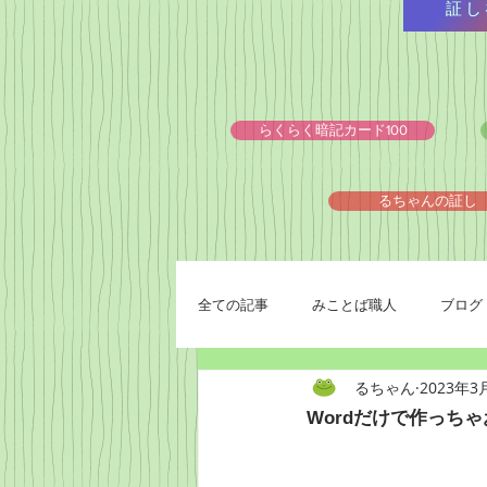
証し
らくらく暗記カード100
るちゃんの証し
全ての記事
みことば職人
ブログ
るちゃん
2023年3
Wordだけで作っちゃ