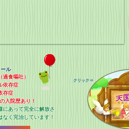
ィール
（過食嘔吐）
​クリック⇒
ル依存症
依存症
上の入院歴あり！
ス様にあって完全に解放さ
はなく完治しています！