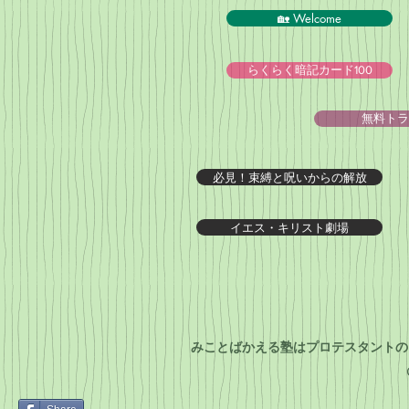
🏡 Welcome
らくらく暗記カード100
無料トラ
必見！束縛と呪いからの解放
イエス・キリスト劇場
みことばかえる塾はプロテスタントの