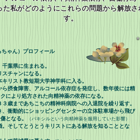
あった私がどのようにこれらの問題から解放さ
す。
るちゃん）プロフィール
、千葉県に生まれる。
リスチャンになる。
本キリスト教短期大学神学科に入る。
から摂食障害、アルコール依存症を発症し、数年後には精
ックにより処方された向精神薬の依存になる。
３３歳まであちこちの精神科病院への入退院を繰り返す。
き、衝動的にショッピングセンターの立体駐車場から飛び
損傷となる。
（パキシルという向精神薬を服用していた影響）
婚。そしてとうとうキリストにある解放を知ることとな