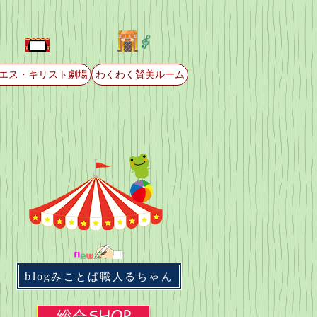
エス・キリスト劇場
わくわく賛美ルーム
blogみことば職人るちゃん
総合SHOP