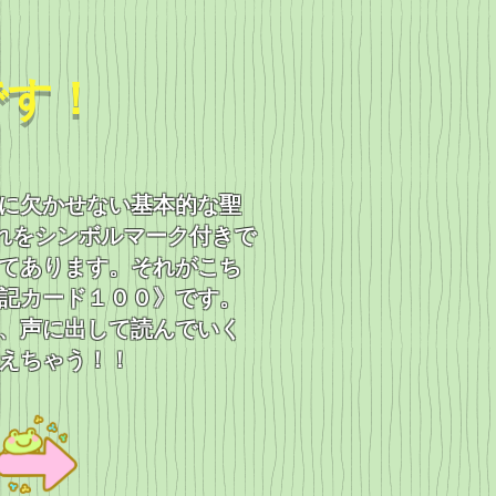
です！
に欠かせない基本的な聖
れをシンボルマーク付きで
てあります。それがこち
記カード１００》です。
、声に出して読んでいく
えちゃう！！