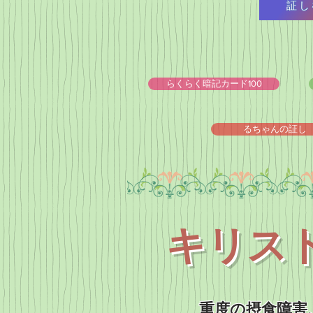
証し
らくらく暗記カード100
るちゃんの証し
キリス
重度の摂食障害