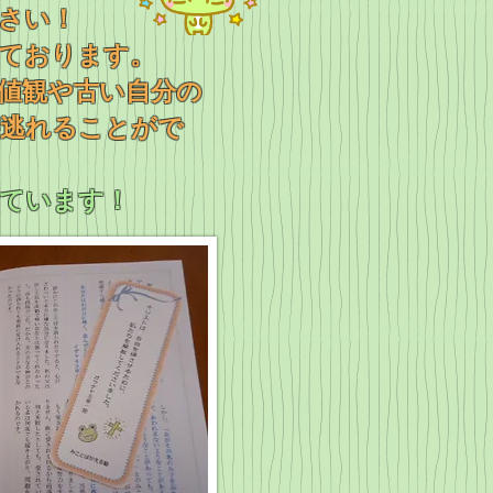
さい！
っております。
値観や古い自分の
が逃れることがで
ています！