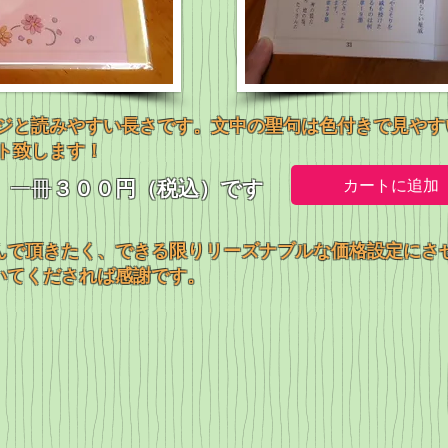
ジと読みやすい長さです。文中の聖句は色付きで見やす
ト致します！
​一冊
３００円（税込）です
カートに追加
んで頂きたく、できる限りリーズナブルな価格設定にさ
いてくだされば感謝です。