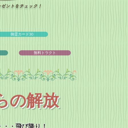
レゼントをチェック！
御霊カード30
ュ
無料トラクト
らの解放
・・・飛び降り！