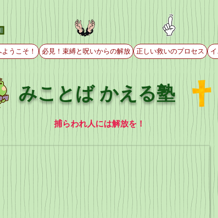
へようこそ！
必見！束縛と呪いからの解放
正しい救いのプロセス
イ
みことば かえる塾
捕らわれ人には解放を！