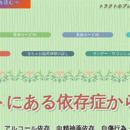
を読む⇒
トラクトのプ
賢者カード70
真偽カード40
るちゃお臨死体験の証し
サンデー・サコッシ
トにある
依存症か
、アルコール依存、向精神薬依存、自傷行為