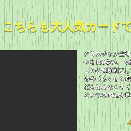
こちらも大人気カード
クリスチャン生活
句を100
集め、そ
１６の種類別にし
らの《らくらく暗
どんどんめくって
と
いつの間にか覚