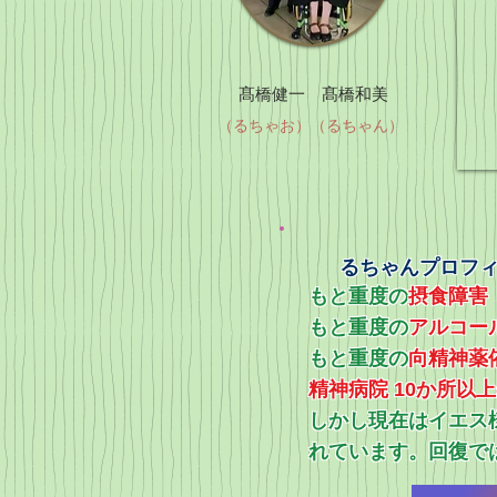
髙橋健一 髙橋和美
（るちゃお）（るちゃん）
るちゃんプロフ
もと重度の
摂食障害
もと重度の
アルコー
​もと重度の
向精神薬
精神病院 10か所以
​しかし現在はイエ
れています。回復で