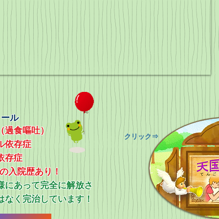
ィール
（過食嘔吐）
​クリック⇒
ル依存症
依存症
上の入院歴あり！
ス様にあって完全に解放さ
はなく完治しています！