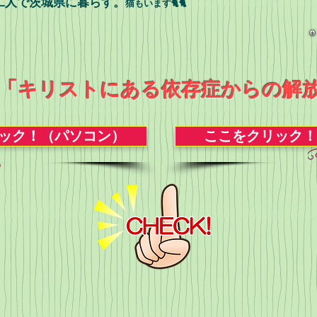
二人で茨城県に暮らす。
猫もいます🐈🐈
「キリストにある依存症からの解放
ック！（パソコン）
ここをクリック！