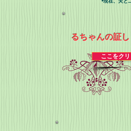
•現在、夫と
るちゃんの証し
ここをクリ