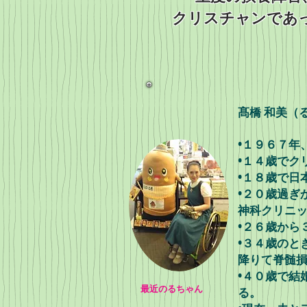
​クリスチャンで
髙橋 和美（
•１９６７年
•１４歳でク
•１８歳で日
•２０歳過ぎ
神科クリニ
•２６歳から
•３４歳のと
降りて脊髄
•４０歳で結
最近のるちゃん
る。