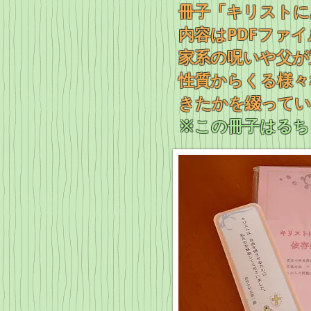
冊子「キリストに
内容はPDFファ
家系の呪いや父が
性質からくる様々
きたかを綴ってい
※この冊子はるち