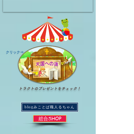
​クリック⇒
トラクトのプレゼントをチェック！
blogみことば職人るちゃん
総合SHOP