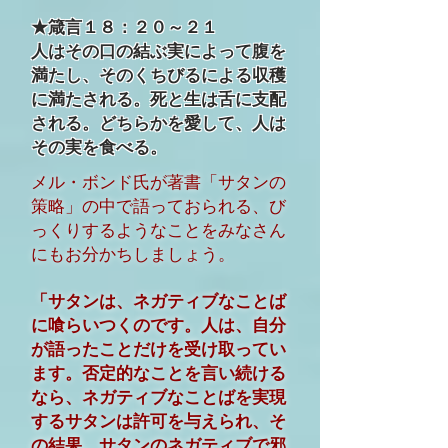
★箴言１８：２０～２１
人はその口の結ぶ実によって腹を
満たし、そのくちびるによる収穫
に満たされる。死と生は舌に支配
される。どちらかを愛して、人は
その実を食べる。
メル・ボンド氏が著書「サタンの
策略」の中で語っておられる、び
っくりするようなことをみなさん
にもお分かちしましょう。
「サタンは、ネガティブなことば
に喰らいつくのです。人は、自分
が語ったことだけを受け取ってい
ます。否定的なことを言い続ける
なら、ネガティブなことばを実現
するサタンは許可を与えられ、そ
の結果、サタンのネガティブで邪