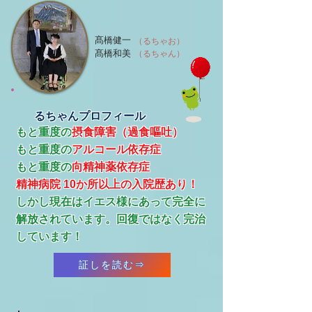
髙橋健一
（るちゃお）
髙橋和美
（るちゃん）
るちゃんプロフィール
もと重度の
摂食障害（過食嘔吐）
もと重度の
アルコール依存症
​もと重度の
向精神薬依存症
精神病院 10か所以上の入院歴あり！
​しかし現在はイエス様にあって完全に
解放されています。回復ではなく完治
しています！
証しを読む⇒