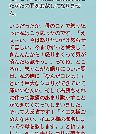
たがたの罪をお赦しになりませ
ん。
いつだったか、母のことで怒り狂
った私はこう思ったのです。「え
ぇ～い、今は怒りたいだけ怒らせ
てほしい。今までずっと我慢して
きたんだから！怒りまくって気が
済んだら赦そう。」ってね。とこ
ろが、怒りながら眠りについた翌
日、私の胸に「なんだコレは！」
という巨大なシコリができていて
痛いのなんの。そして右腕もそれ
に伴って激痛のあまり動かすこと
ができなくなってしまいました。
そして大反省です！「イエス様ご
めんなさい。イエス様の御名によ
って今母を赦します。」と祈りま
した。そして夫がシコリが癒され