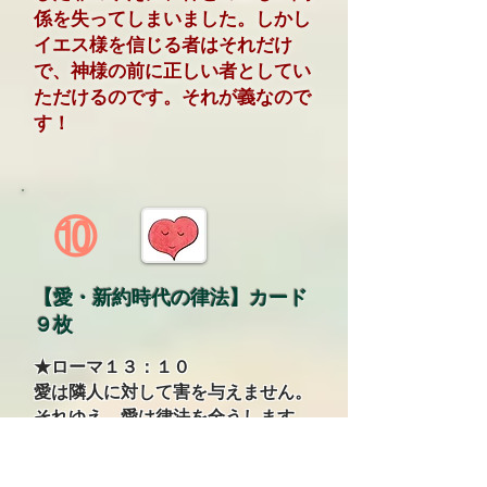
係を失ってしまいました。しかし
イエス様を信じる者はそれだけ
で、神様の前に正しい者としてい
ただけるのです。それが義なので
す！
⑩
【愛・新約時代の律法】カード
９枚
★ローマ１３：１０
愛は隣人に対して害を与えません。
それゆえ、愛は律法を全うします。
聖書は言っています。たとえ異言
を語れても、預言の賜物があって