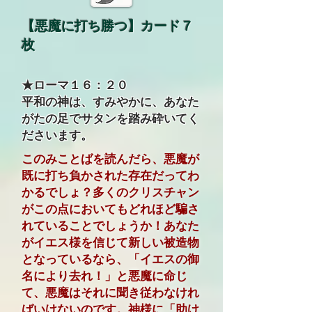
【悪魔に打ち勝つ】カード７
枚
★ローマ１６：２０
平和の神は、すみやかに、あなた
がたの足でサタンを踏み砕いてく
ださいます。
このみことばを読んだら、悪魔が
既に打ち負かされた存在だってわ
かるでしょ？多くのクリスチャン
がこの点においてもどれほど騙さ
れていることでしょうか！あなた
がイエス様を信じて新しい被造物
となっているなら、「イエスの御
名により去れ！」と悪魔に命じ
て、悪魔はそれに聞き従わなけれ
ばいけないのです。神様に「助け