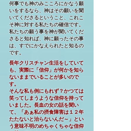
何事でも神のみこころにかなう願
いをするなら、神はその願いを聞
いてくださるということ、これこ
そ神に対する私たちの確信です。
私たちの願う事を神が聞いてくだ
さると知れば、神に願ったその事
は、すでにかなえられたと知るの
です。
長年クリスチャン生活をしていて
も、実際に「信仰」が何かを知ら
ないままでいることが多いので
す。
そんな私も例にもれず？かつては
笑ってしまうような信仰を持って
いました。長血の女の話を聞い
て、「あぁ私の摂食障害は１２年
たたないと治らないんだ～」とい
う意味不明のめちゃくちゃな信仰