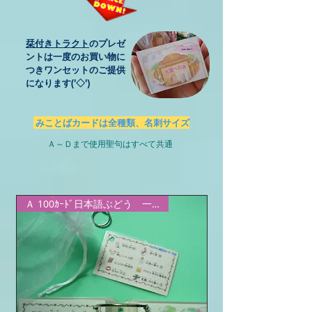
栞付きトラクト
のプレゼ
ントは一度のお買い物に
つきワンセットのご提供
になります('◇')ゞ
みことばカードは全種類、名刺サイズ
​Ａ～Ｄまで使用聖句はすべて共通
Ａ 100ｶｰﾄﾞ日本語ぶどう 一番人気！