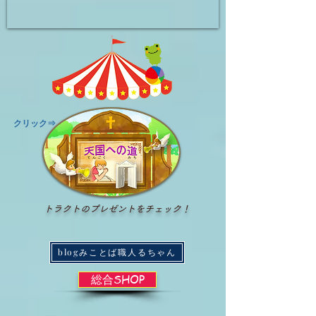
​クリック⇒
トラクトのプレゼントをチェック！
blogみことば職人るちゃん
総合SHOP