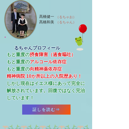
髙橋健一
（るちゃお）
髙橋和美
（るちゃん）
るちゃんプロフィール
もと重度の
摂食障害（過食嘔吐）
もと重度の
アルコール依存症
​もと重度の
向精神薬依存症
精神病院 10か所以上の入院歴あり！
​しかし現在はイエス様にあって完全に
解放されています。回復ではなく完治
しています！
証しを読む⇒