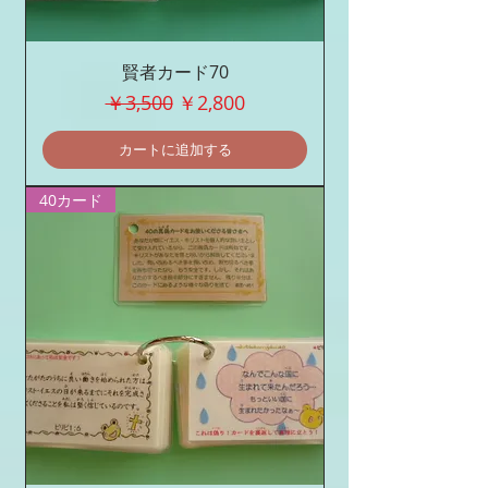
賢者カード70
通常価格
セール価格
￥3,500
￥2,800
カートに追加する
40カード