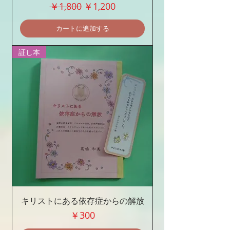
通常価格
セール価格
￥1,800
￥1,200
カートに追加する
証し本
キリストにある依存症からの解放
価格
￥300