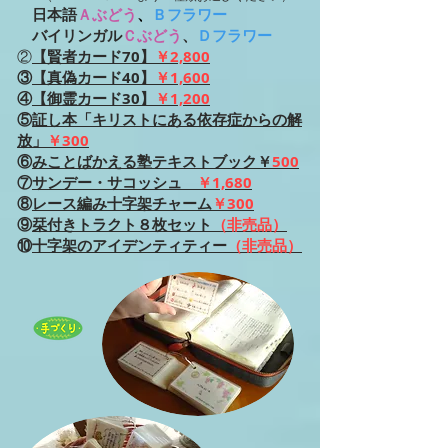
日本語
Ａぶどう
、
Ｂフラワー
バイリンガル
Ｃぶどう
、
Ｄフラワー
②
【賢者カード70】
￥2,800
③
【真偽カード40】
￥1,600
④
【御霊カード30】
￥1,200
⑤
証し本「キリストにある依存症からの解
放」
￥300
​⑥
みことばかえる塾テキストブック￥
500
⑦
サンデー・サコッシュ
￥1,680
⑧
レース編み十字架チャーム
￥300
⑨
栞付きトラクト８枚
セット
（非売品）
​⑩
十字架のアイデンティティー
（非売品）