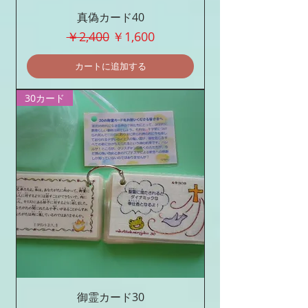
真偽カード40
通常価格
セール価格
￥2,400
￥1,600
カートに追加する
30カード
御霊カード30