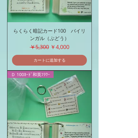
らくらく暗記カード100 バイリ
ンガル（ぶどう）
通常価格
セール価格
￥5,300
￥4,000
カートに追加する
Ｄ 100ｶｰﾄﾞ和英ﾌﾗﾜｰ