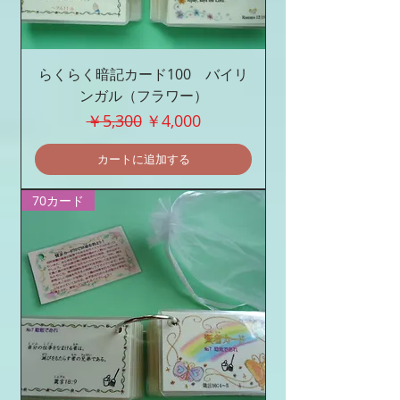
らくらく暗記カード100 バイリ
ンガル（フラワー）
通常価格
セール価格
￥5,300
￥4,000
カートに追加する
70カード