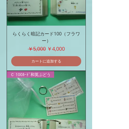
らくらく暗記カード100（フラワ
ー）
通常価格
セール価格
￥5,000
￥4,000
カートに追加する
Ｃ 100ｶｰﾄﾞ和英ぶどう