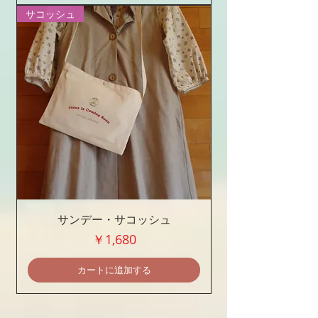
サコッシュ
サンデー・サコッシュ
価格
￥1,680
カートに追加する