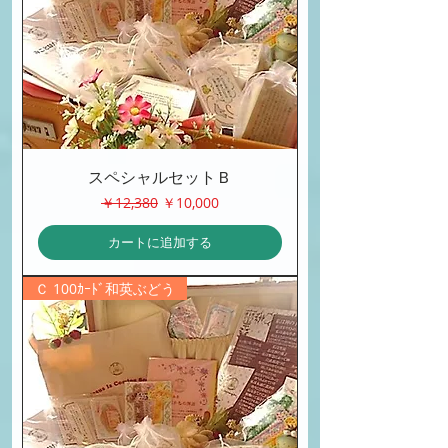
スペシャルセットＢ
通常価格
セール価格
￥12,380
￥10,000
カートに追加する
Ｃ 100ｶｰﾄﾞ和英ぶどう