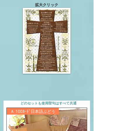
​拡大クリック
​どのセットも使用聖句はすべて共通
Ａ 100ｶｰﾄﾞ日本語ぶどう