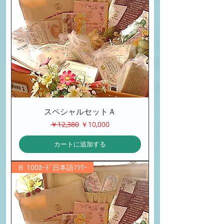
スペシャルセットＡ
通常価格
セール価格
￥12,380
￥10,000
カートに追加する
Ｂ 100ｶｰﾄﾞ日本語ﾌﾗﾜｰ