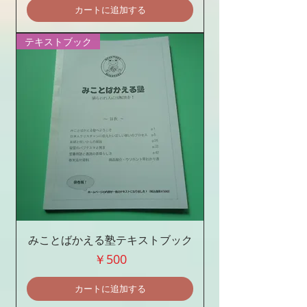
カートに追加する
テキストブック
みことばかえる塾テキストブック
価格
￥500
カートに追加する