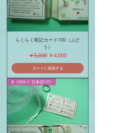
らくらく暗記カード100（ぶど
う）
通常価格
セール価格
￥5,000
￥4,000
カートに追加する
Ｂ 100ｶｰﾄﾞ日本語ﾌﾗﾜｰ