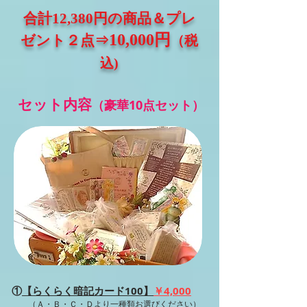
合計12,380円の商品＆プレ
10,000円
ゼント２​点⇒
（税
込)
セット内容
（豪華10
点セット）
①
【らくらく暗記カード100】
￥4,000
（Ａ・Ｂ・Ｃ・Ｄより一種類お選びください​）