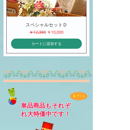
スペシャルセットＤ
通常価格
セール価格
￥12,380
￥10,000
カートに追加する
単品商品もそれぞ
れ大特価中です！