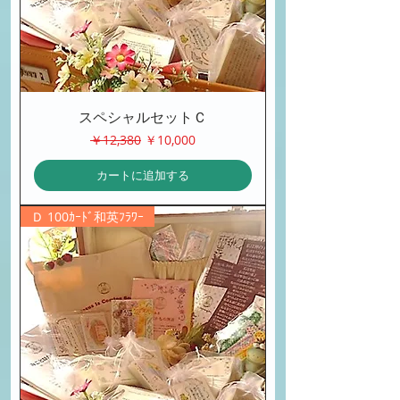
スペシャルセットＣ
通常価格
セール価格
￥12,380
￥10,000
カートに追加する
Ｄ 100ｶｰﾄﾞ和英ﾌﾗﾜｰ